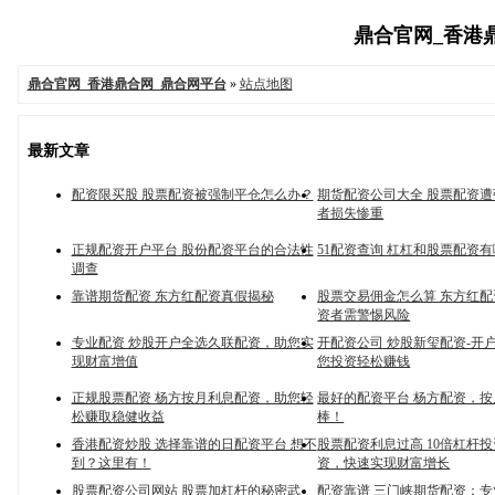
鼎合官网_香港鼎合
鼎合官网_香港鼎合网_鼎合网平台
»
站点地图
最新文章
配资限买股 股票配资被强制平仓怎么办？
期货配资公司大全 股票配资
者损失惨重
正规配资开户平台 股份配资平台的合法性
51配资查询 杠杠和股票配资
调查
靠谱期货配资 东方红配资真假揭秘
股票交易佣金怎么算 东方红
资者需警惕风险
专业配资 炒股开户全选久联配资，助您实
开配资公司 炒股新玺配资-开
现财富增值
您投资轻松赚钱
正规股票配资 杨方按月利息配资，助您轻
最好的配资平台 杨方配资，
松赚取稳健收益
棒！
香港配资炒股 选择靠谱的日配资平台 想不
股票配资利息过高 10倍杠杆
到？这里有！
资，快速实现财富增长
股票配资公司网站 股票加杠杆的秘密武
配资靠谱 三门峡期货配资：