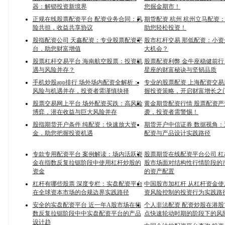
器：解锁投资新境界
您掘金期市！
正规在线股票配资平台 配资业务合同：风
期货配资 杭州 杭州立马配资
险共担，收益共享协议
助您轻松投资！
股指配资公司 天鑫配资：专业股票配资平
股市杠杆交易 那低配资：小
台，助您财富增值
大机会？
股票杠杆交易平台 海南航空股票：投资机
股票配资利弊 金牛座稳健前
遇与风险并存？
星座的财富秘诀与坚韧品质
手机炒股app排行 场外场内配资全解析：
专业的股票配资 上海配资交
风险与机遇并存，投资者需谨慎抉择
握投资策略，开启财富增长之
股票交易网上平台 场外配资买跌：高风险
黄金期货配资行情 股票配资
博弈，潜在收益与巨大风险并存
袭，投资者需警惕！
股指期货开户条件 纯配资：快速放大资
期货开户中信证券 数据视角
金，助您把握投资机遇
配资与产品设计实践路径
专款专用配资平台 案例解读：场内活跃资
股票期货在线配资平台公司 
金在指数反复拉锯阶段中使用杠杆炒股的
股市场面对结构性行情阶段的
资金
的资产配置
杠杆有哪些股票 深度专栏：实盘配资平台
中国股市加杠杆 从杠杆资金
在全球资本市场的合规边界实践路径
资风险控制的投资行为实践路
安全的实盘配资平台 近一年A股市场在指
个人非法配资 配资炒股在港
数反复拉锯阶段中中实盘配资平台的产品
点快速轮动时期的阶段下的风
设计趋