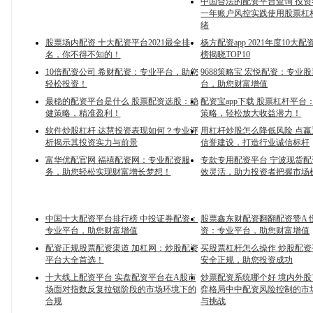
中国合法的配资平台查询 投
一年账户风控实践使用股票杠
绪
股票场内配资 十大配资平台2021最全排
杨方配资app 2021年度10大
名，你不得不知的！
榜揭晓TOP10
10倍配资公司 希财配资：专业平台，助您
9688策略宝 宏悦配资：专业
轻松投资！
台，助您财富增值
最稳的配资平台是什么 股票配资选股：稳
配资宝app下载 股票杠杆平台
健策略，精准盈利！
策略，轻松放大收益潜力！
软件炒股杠杆 达慧投资表现如何？专业评
用杠杆炒股怎么降低风险 点
析揭示其投资实力与前景
信誉建设，打造行业诚信标杆
富华优配官网 福禧配资网：专业配资服
专款专用配资平台 宁波现货
务，助您轻松实现财富增长梦想！
效灵活，助力投资者把握市场
中国十大配资平台排行榜 中投证券配资：
股票鑫东财配资翻翻配资赞A 
专业平台，助您财富增值
资：专业平台，助您财富增值
配资正规股票配资渠道 加杠网：炒股配资
买股票杠杆怎么操作 炒股配
平台大全首选！
安全正规，助您投资成功
十大线上配资平台 实盘配资平台在A股市
炒票配资系统哪个好 境内外
场面对指数反复拉锯阶段的市场环境下的
弈格局中中配资风险控制的市
合规
与挑战