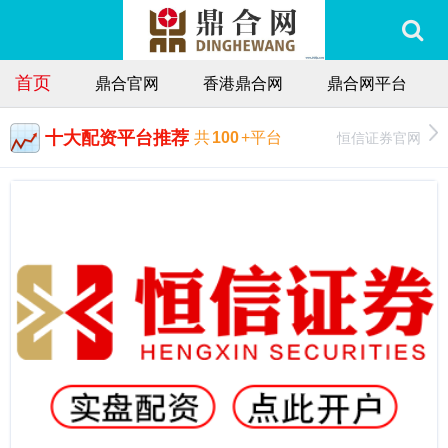
首页
鼎合官网
香港鼎合网
鼎合网平台
十大配资平台推荐
恒信证券官网
共
100
+平台