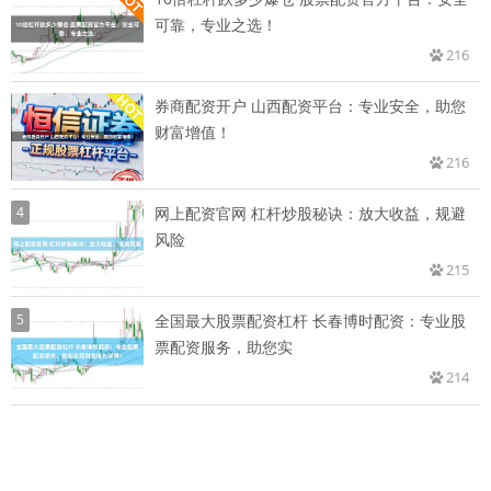
可靠，专业之选！
216
券商配资开户 山西配资平台：专业安全，助您
财富增值！
216
4
网上配资官网 杠杆炒股秘诀：放大收益，规避
风险
215
5
全国最大股票配资杠杆 长春博时配资：专业股
票配资服务，助您实
214