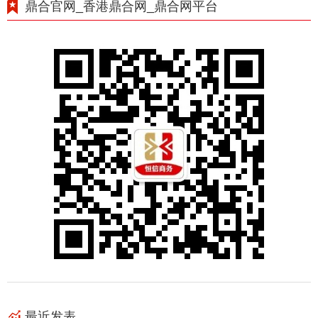
鼎合官网_香港鼎合网_鼎合网平台
最近发表