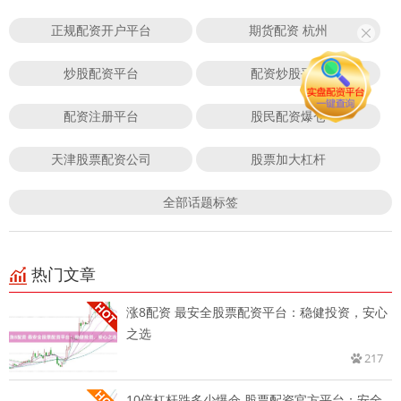
正规配资开户平台
期货配资 杭州
炒股配资平台
配资炒股平台
配资注册平台
股民配资爆仓
天津股票配资公司
股票加大杠杆
全部话题标签
热门文章
涨8配资 最安全股票配资平台：稳健投资，安心
之选
217
10倍杠杆跌多少爆仓 股票配资官方平台：安全