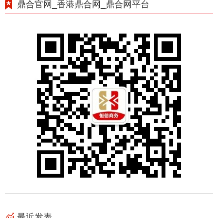
鼎合官网_香港鼎合网_鼎合网平台
最近发表